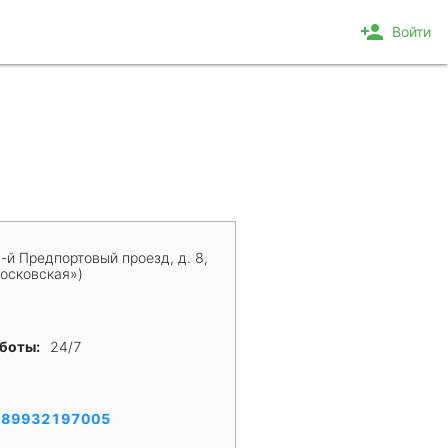
person_add
Войти
-й Предпортовый проезд, д. 8,
Московская»)
аботы:
24/7
:
89932197005