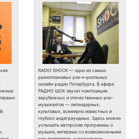
кая
RADIO SHOCK — одно из самых
разноплановых рок-н-ролльных
,
онлайн-радио Петербурга. В эфире
можные
РАДИО ШОК звучат композиции
тервью
зарубежных и отечественных рок-
музыкантов — легендарных,
 В
культовых, всемирно известных и
глубоко андеграундных. Здесь можно
услышать авторские программы о
ы,
музыке, интервью со всевозможными
имые
рок-деятелями, художниками,