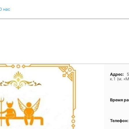
О нас
Адрес:
5
к.1 (м. «
Время р
Телефон