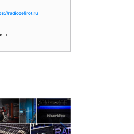
ps://radiozefirot.ru
а:
+-