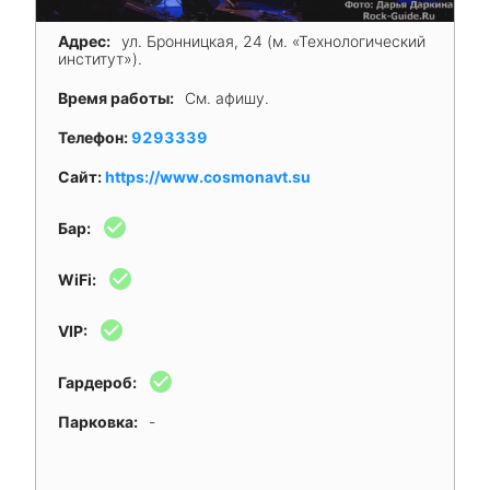
Адрес:
ул. Бронницкая, 24 (м. «Технологический
институт»).
Время работы:
См. афишу.
Телефон:
9293339
Сайт:
https://www.cosmonavt.su
check_circle
Бар:
check_circle
WiFi:
check_circle
VIP:
check_circle
Гардероб:
Парковка:
-