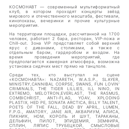
КОСМОНАВТ — современный мультиформатный
клуб, в котором проходят концерты звёзд
мирового и отечественного масштаба, фестивали,
кинопоказы, вечеринки и прочие культурные
мероприятия.
На территории площадки, рассчитанной на 1700
человек, работает 2 бара, ресторан, VIP-ложа и
Chill-out. Зона VIP представляет собой верхний
ярус с диванами, столиками, а также с
отдельным баром, гардеробом и входом. На
время проведения мероприятий, где
предполагается камерная атмосфера, возможна
установка сидячих мест прямо на танцполе.
Среди тех, кто выступал на сцене
«КОСМОНАВТА»: NAZARETH, W.A.S.P., SLAYER,
MINISTRY,CANNIBAL CORPSE, SWANS, FUN LOVIN'
CRIMINALS, THE TIGER LILLIES, ILL NINO, IN
EXTREMO, MELOTRON,EVERLAST, THE RASMUS,
COMBICHRIST, ANTI-FLAG, YOAV, XPLODING
PLASTIX, HED PE, SONATA ARCTICA, BILLY TALENT,
POETS OF THE FALL, DEAD BY APRIL, LUMEN,
F.P.G., AMATORY, JANE AIR, АКВАРИУМ, АЛИСА,
ПИКНИК, НОМ, КОРОЛЬ И ШУТ, ТАРАКАНЫ,
ДЕЛЬФИН, ПИЛОТ, ЭПИДЕМИЯ, ЗЕМФИРА,
СПЛИН, ЛЯПИС ТРУБЕЦКОЙ, СМЫСЛОВЫЕ