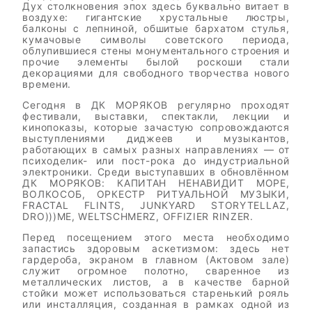
Дух столкновения эпох здесь буквально витает в
воздухе: гигантские хрустальные люстры,
балконы с лепниной, обшитые бархатом стулья,
кумачовые символы советского периода,
облупившиеся стены монументального строения и
прочие элементы былой роскоши стали
декорациями для свободного творчества нового
времени.
Сегодня в ДК МОРЯКОВ регулярно проходят
фестивали, выставки, спектакли, лекции и
кинопоказы, которые зачастую сопровождаются
выступлениями диджеев и музыкантов,
работающих в самых разных направлениях — от
психоделик- или пост-рока до индустриальной
электроники. Среди выступавших в обновлённом
ДК МОРЯКОВ: КАПИТАН НЕНАВИДИТ МОРЕ,
ВОЛКОСОБ, ОРКЕСТР РИТУАЛЬНОЙ МУЗЫКИ,
FRACTAL FLINTS, JUNKYARD STORYTELLAZ,
DRO)))ME, WELTSCHMERZ, OFFIZIER RINZER.
Перед посещением этого места необходимо
запастись здоровым аскетизмом: здесь нет
гардероба, экраном в главном (Актовом зале)
служит огромное полотно, сваренное из
металлических листов, а в качестве барной
стойки может использоваться старенький рояль
или инсталляция, созданная в рамках одной из