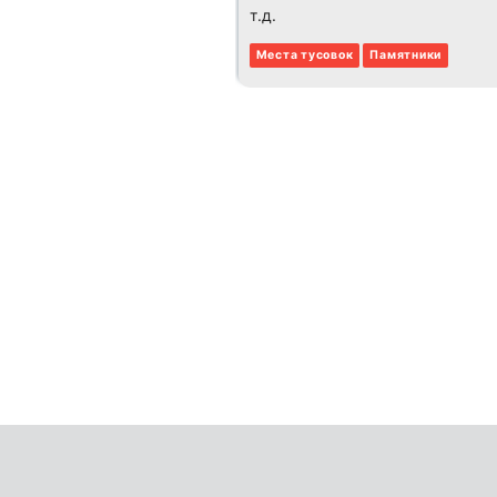
т.д.
Места тусовок
Памятники