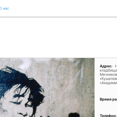
О нас
Адрес:
Н
кладбища,
Мечников
«Кушелев
«Академи
Время р
Телефон