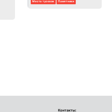
Места тусовок
Памятники
Контакты: