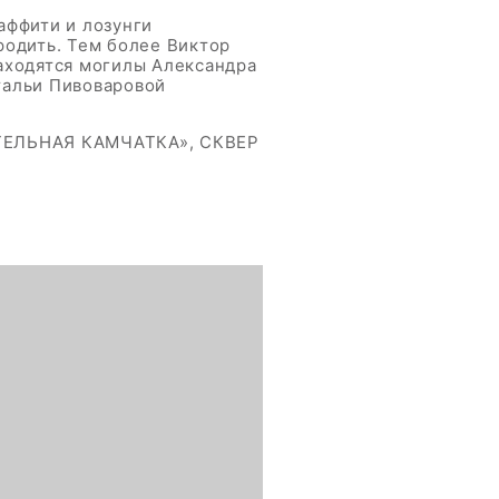
аффити и лозунги
родить. Тем более Виктор
аходятся могилы Александра
тальи Пивоваровой
КОТЕЛЬНАЯ КАМЧАТКА», СКВЕР