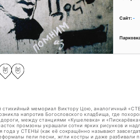
Сайт:
-
Парковк
 стихийный мемориал Виктору Цою, аналогичный «СТЕ
возникла напротив Богословского кладбища, где похор
 дороги, между станциями «Кушелевка» и «Пискарёвка»
асток промзоны украшали сотни ярких рисунков и над
мя года у СТЕНЫ (как её сокращённо называют завсег
еформалы пели песни, жгли костры и даже разбивали п