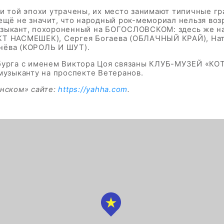
и той эпохи утрачены, их место занимают типичные гр
ещё не значит, что народный рок-мемориал нельзя воз
узыкант, похороненный на БОГОСЛОВСКОМ: здесь же н
КТ НАСМЕШЕК), Сергея Богаева (ОБЛАЧНЫЙ КРАЙ), На
нёва (КОРОЛЬ И ШУТ).
рбурга с именем Виктора Цоя связаны КЛУБ-МУЗЕЙ «
зыканту на проспекте Ветеранов.
анском» сайте:
https://yahha.com
.