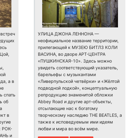
встреч
УЛИЦА ДЖОНА ЛЕННОНА —
удущих
неофициальное название территории,
есь
прилегающей к МУЗЕЮ БИТЛЗ КОЛИ
Цой,
ВАСИНА, во дворе АРТ-ЦЕНТРА
«ПУШКИНСКАЯ-10». Здесь можно
ы,
увидеть соответствующий указатель,
ной
барельефы с музыкантами
а, а в
«Ливерпульской четвёрки» и «Жёлтой
не
подводной лодкой», концептуальную
ь спать
репродукцию знаменитой обложки
ь об
Abbey Road и другие арт-объекты,
а
отсылающие нас к богатому
кт в
творческому наследию THE BEATLES, а
ругие
также к исповедуемым ими идеям
 РОК-
любви и мира во всём мире.
АНЬ и