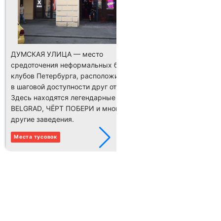
ДУМСКАЯ УЛИЦА — место
СКВЕР им.
средоточения неформальных баров и
Петроградс
клубов Петербурга, расположившихся
углу Звери
в шаговой доступности друг от друга.
переулка, 
Здесь находятся легендарные FIDEL,
переулку.
BELGRAD, ЧЁРТ ПОБЕРИ и многие
проводятся
другие заведения.
в его окре
неравноду
Места тусовок
дело возни
ярких деят
рок-музыки
объекты, с
впечатлени
Место выбр
нескольких
расположен