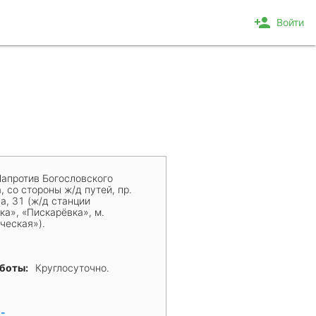
person_add
Войти
апротив Богословского
 со стороны ж/д путей, пр.
а, 31 (ж/д станции
ка», «Пискарёвка», м.
ческая»).
аботы:
Круглосуточно.
:
-