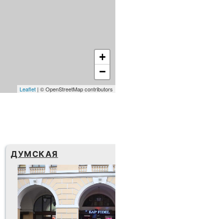
+
−
Leaflet
| © OpenStreetMap contributors
ДУМСКАЯ
СКВЕР 