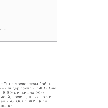
а:
-
НЕ» на московском Арбате.
онен лидер группы КИНО. Она
. В 90-х и начале 00-х
писей, посвящённых Цою и
датаи «БОГОСЛОВКИ» (или
алатки.