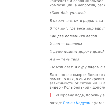
контексте и слова «Колыбел
композиции, а напротив, рас
«Баю-бай, уплывай
В океан чистых и радостных 
В тот миг, где весь мир вдру
Как две половинки весов
И сон — невесом
И душа помнит дорогу домой
А я — тень твоя
Ты мой свет, я буду рядом с 
Даже после смерти близкие 
память о них, а они покрови
зависимости от ситуации. В 
видео «Колыбельной» дополн
«Поровну вода, поровну з
Автор:
Роман Кадулин
; фото