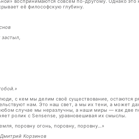
ьной» воспринимаются совсем по-другому. Однако это 
крывает её философскую глубину.
снов
г застыл,
тобой.»
люди, с кем мы делим своё существование, остаются р
тельствуют нам. Это наш свет, а мы их тени, а может д
любом случае мы неразлучны, а наши миры — как две п
яет ролик с Sensense, уравновешивая их смыслы.
емля, поровну огонь, поровну, поровну…»
: Дмитрий Корзинов