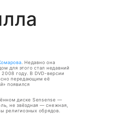
илла
Комарова
. Недавно она
ом для этого стал недавний
 2008 году. В DVD-версии
асно передающим её
ой» появился
влённом диске Sensense —
ль, не звёздная — снежная,
вы религиозных обрядов.