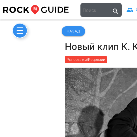
people
search
НАЗАД
Новый клип К. 
Репортажи/Рецензии