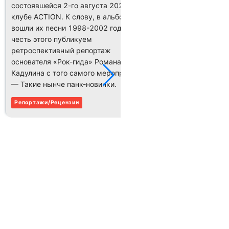
состоявшейся 2-го августа 2024-го в
Репортажи/
клубе AСTION. К слову, в альбом
вошли их песни 1998-2002 годов. В
честь этого публикуем
ретроспективный репортаж
основателя «Рок-гида» Романа
Кадулина с того самого мероприятия.
— Такие нынче панк-новинки.
Репортажи/Рецензии