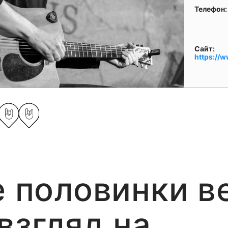
Телефон
Сайт:
https://
е половинки в
взгляд на