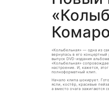
«Колыб
Комар
«Колыбельная» — одна из са
вернулась в его концертный
выпуск DVD-издания альбома
«Колыбельная» сопровождае
настроение. И, кажется, это
полноформатный клип.
Начало клипа шокирует. Гот
ясли, костёр, красивые пейз
а вместо очага зажигаются 