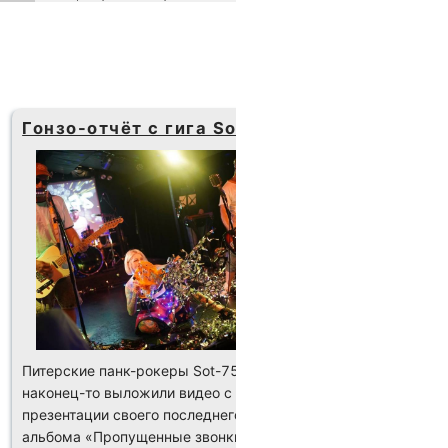
Гонзо-отчёт с гига Sot-75
П. Федо
Питерские панк-рокеры Sot-75
10 октября
наконец-то выложили видео с
состоялся 
презентации своего последнего
барда и об
альбома «Пропущенные звонки»,
Федосова