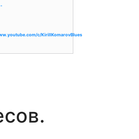
:
-
www.youtube.com/c/KirillKomarovBlues
есов.