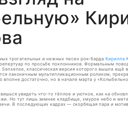
ельную» Кир
ова
мых трогательных и нежных песен рок-барда
Кирилла 
 репертуар по просьбе поклонников. Формальным повод
 Sensense, классическая версия которого вышла ещё в
тся лаконичным мультипликационным роликом, прекр
го вполне достаточно, но в начале марта у «Колыбельн
овишься увидеть что-то тёплое и уютное, как на обно
ажи. Но тут лишь зимнее кладбище, хмурое небо и мете
свечи. В последующих кадрах — скорбящая пара и моти