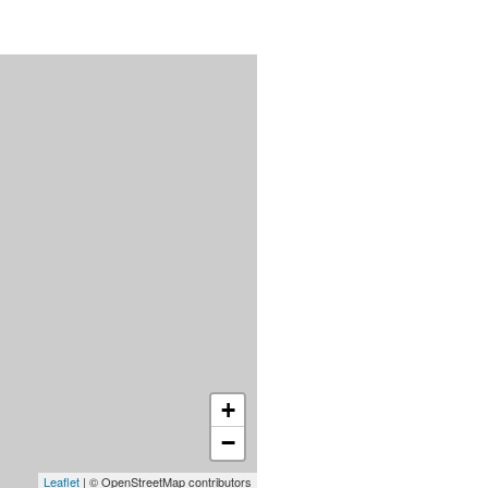
+
−
Leaflet
| © OpenStreetMap contributors