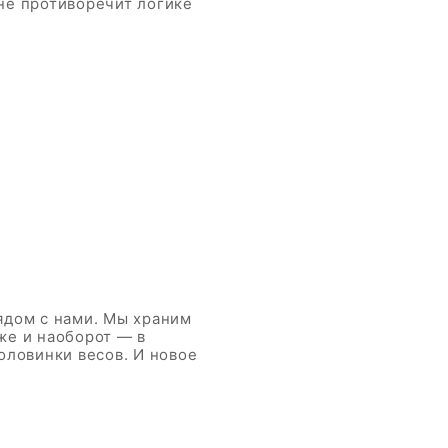
не противоречит логике
ядом с нами. Мы храним
аже и наоборот — в
оловинки весов. И новое