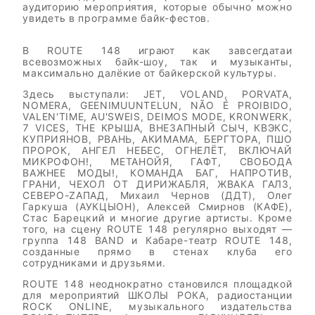
аудиторию мероприятия, которые обычно можно
увидеть в программе байк-фестов.
В ROUTE 148 играют как завсегдатаи
всевозможных байк-шоу, так и музыканты,
максимально далёкие от байкерской культуры.
Здесь выступали: JET, VOLAND, PORVATA,
NOMERA, GEENIMUUNTELUN, NÃO É PROIBIDO,
VALEN'TIME, AU'SWEIS, DEIMOS MODE, KRONWERK,
7 VICES, THE КРЫША, ВНЕЗАПНЫЙ СЫЧ, КВЭКС,
КУПРИЯНОВ, РВАНЬ, АКИМАМА, БЕРГТОРА, ПШО
ПРОРОК, АНГЕЛ НЕБЕС, ОГНЕЛЁТ, ВКЛЮЧАЙ
МИКРОФОН!, МЕТАНОЙЯ, ГАФТ, СВОБОДА
ВАЖНЕЕ МОДЫ!, КОМАНДА БАГ, НАПРОТИВ,
ГРАНИ, ЧЕХОЛ ОТ ДИРИЖАБЛЯ, ЖВАКА ГАЛЗ,
СЕВЕРО-ZАПАД, Михаил Чернов (ДДТ), Олег
Гаркуша (АУКЦЫОН), Алексей Смирнов (КАФЕ),
Стас Барецкий и многие другие артисты. Кроме
того, на сцену ROUTE 148 регулярно выходят —
группа 148 BAND и Кабаре-театр ROUTE 148,
созданные прямо в стенах клуба его
сотрудниками и друзьями.
ROUTE 148 неоднократно становился площадкой
для мероприятий ШКОЛЫ РОКА, радиостанции
ROCK ONLINE, музыкального издательства