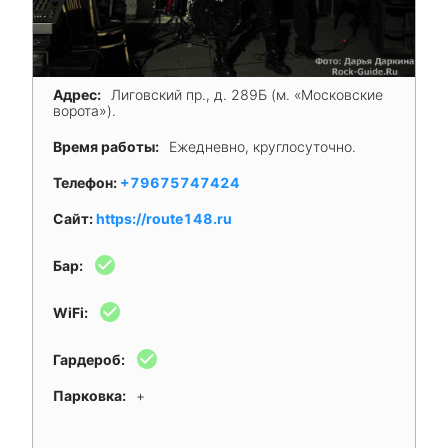
Адрес:
Лиговский пр., д. 289Б (м. «Московские
ворота»).
Время работы:
Ежедневно, круглосуточно.
Телефон:
+79675747424
Сайт:
https://route148.ru
check_circle
Бар:
check_circle
WiFi:
check_circle
Гардероб:
Парковка:
+