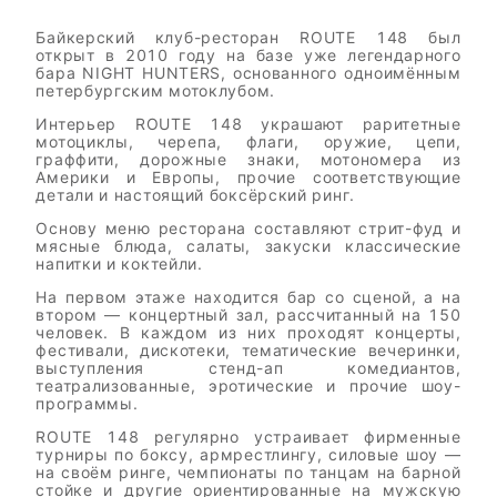
Байкерский клуб-ресторан ROUTE 148 был
открыт в 2010 году на базе уже легендарного
бара NIGHT HUNTERS, основанного одноимённым
петербургским мотоклубом.
Интерьер ROUTE 148 украшают раритетные
мотоциклы, черепа, флаги, оружие, цепи,
граффити, дорожные знаки, мотономера из
Америки и Европы, прочие соответствующие
детали и настоящий боксёрский ринг.
Основу меню ресторана составляют стрит-фуд и
мясные блюда, салаты, закуски классические
напитки и коктейли.
На первом этаже находится бар со сценой, а на
втором — концертный зал, рассчитанный на 150
человек. В каждом из них проходят концерты,
фестивали, дискотеки, тематические вечеринки,
выступления стенд-ап комедиантов,
театрализованные, эротические и прочие шоу-
программы.
ROUTE 148 регулярно устраивает фирменные
турниры по боксу, армрестлингу, силовые шоу —
на своём ринге, чемпионаты по танцам на барной
стойке и другие ориентированные на мужскую