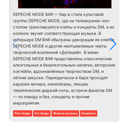
DEPECHE MODE BAR — бар в стиле культовой
группы DEPECHE MODE, где на телеэкранах нон-
стопом транслируются клипы и концерты DM, а из
колонок звучит соответствующая музыка. В
интерьере DM BAR обыграны декорации из клипов
DEPECHE MODE и другие неотъемлемые черты
творческой вселенной «Депешей». В меню
DEPECHE MODE BAR представлены классические
алкогольные и безалкогольные напитки, авторские
коктейли, вдохновлённые творчеством DM, и
лёгкие закуски. Периодически в баре проходят
караоке-вечера, кинопоказы, лекции,
тематические диджей-сеты, встречи фанатов DM
— по поводу и без, концерты и прочие
мероприятия.
Рок-бары
DJ-бары
Живая музыка
Караоке