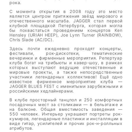
рока.
С момента открытия в 2008 году это место
является центром притяжения звёзд мирового и
отечественного масштаба. JAGGER стал первой
клубной площадкой Петербурга, которая могла
бы похвастаться проведением концертов Ken
Hensley (URIAH HEEP), Joe Lynn Turner (RAINBOW),
Chris Slade (AC/DC).
Здесь почти ежедневно проходят концерты,
фестивали, рок-дискотеки, тематические
вечеринки и фирменные мероприятия. Репертуар
клуба богат на трибьюты и кавер-шоу, в рамках
которых выступают ведущие отечественные и
мировые проекты, а также непосредственные
участники легендарных коллективов! Ещё одно
известное фирменное мероприятие клуба —
JAGGER BLUES FEST с именитыми зарубежными и
российскими хедлайнерами.
В клубе просторный танцпол и 250 комфортных
посадочных мест за столиками — в бельэтаже и
на балконе. Общая вместимость заведения —
550 человек. Интерьер украшают портреты рок-
кумиров, легендарные пластинки и инсталляции в
виде гитар, усилителей и прочих рок-н-ролльных
атрибутов.