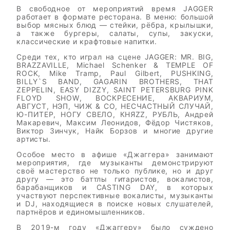
В свободное от мероприятий время JAGGER
работает в формате ресторана. В меню: большой
выбор мясных блюд — стейки, рёбра, крылышки,
а также бургеры, салаты, супы, закуски,
классические и крафтовые напитки.
Среди тех, кто играл на сцене JAGGER: MR. BIG,
BRAZZAVILLE, Michael Schenker & TEMPLE OF
ROCK, Mike Tramp, Paul Gilbert, PUSHKING,
BILLY`S BAND, GAGARIN BROTHERS, THAT
ZEPPELIN, EASY DIZZY, SAINT PETERSBURG PINK
FLOYD SHOW, ВОСКРЕСЕНИЕ, АКВАРИУМ,
АВГУСТ, НЭП, ЧИЖ & CO, НЕСЧАСТНЫЙ СЛУЧАЙ,
Ю-ПИТЕР, НОГУ СВЕЛО, КНЯZZ, РУБЛЬ, Андрей
Макаревич, Максим Леонидов, Фёдор Чистяков,
Виктор Зинчук, Найк Борзов и многие другие
артисты.
Особое место в афише «Джаггера» занимают
мероприятия, где музыканты демонстрируют
своё мастерство не только публике, но и друг
другу — это баттлы гитаристов, вокалистов,
барабанщиков и CASTING DAY, в которых
участвуют перспективные вокалисты, музыканты
и DJ, находящиеся в поиске новых слушателей,
партнёров и единомышленников.
В 2019-м году «Джаггеру» было суждено