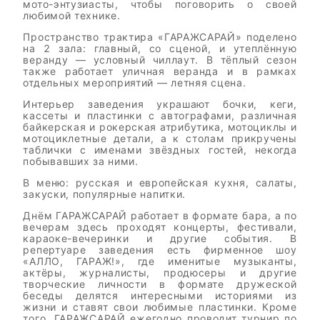
мото-энтузиасты, чтобы поговорить о своей
любимой технике.
Пространство трактира «ГАРАЖСАРАЙ» поделено
на 2 зала: главный, со сценой, и утеплённую
веранду — условный чиллаут. В тёплый сезон
также работает уличная веранда и в рамках
отдельных мероприятий — летняя сцена.
Интерьер заведения украшают бочки, кеги,
кассеты и пластинки с автографами, различная
байкерская и рокерская атрибутика, мотоциклы и
мотоциклетные детали, а к столам прикручены
таблички с именами звёздных гостей, некогда
побывавших за ними.
В меню: русская и европейская кухня, салаты,
закуски, популярные напитки.
Днём ГАРАЖСАРАЙ работает в формате бара, а по
вечерам здесь проходят концерты, фестивали,
караоке-вечеринки и другие события. В
репертуаре заведения есть фирменное шоу
«АЛЛО, ГАРАЖ!», где именитые музыканты,
актёры, журналисты, продюсеры и другие
творческие личности в формате дружеской
беседы делятся интересными историями из
жизни и ставят свои любимые пластинки. Кроме
того, ГАРАЖСАРАЙ ежегодно проводит турнир по