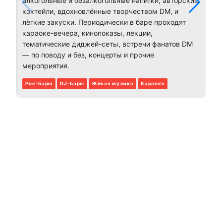
алкогольные и безалкогольные напитки, авторские
коктейли, вдохновлённые творчеством DM, и
лёгкие закуски. Периодически в баре проходят
караоке-вечера, кинопоказы, лекции,
тематические диджей-сеты, встречи фанатов DM
— по поводу и без, концерты и прочие
мероприятия.
Рок-бары
DJ-бары
Живая музыка
Караоке